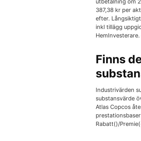
utbetalning om 2​
387,38 kr per akt
efter. Långsiktig
inkl tillägg uppgi
HemInvesterare.
Finns d
substan
Industrivärden s
substansvärde öv
Atlas Copcos åte
prestationsbaser
Rabatt()/Premie(