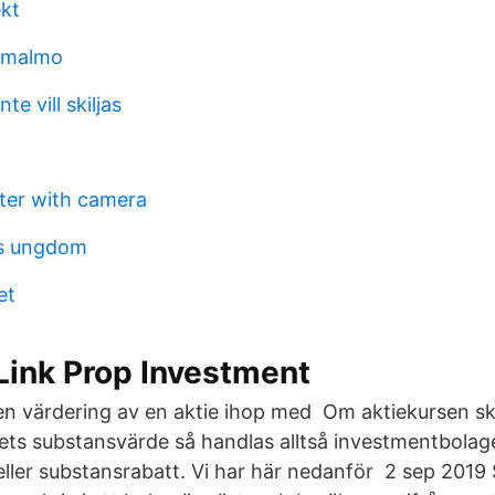
ekt
d malmo
e vill skiljas
ter with camera
ås ungdom
et
Link Prop Investment
n värdering av en aktie ihop med Om aktiekursen skil
ts substansvärde så handlas alltså investmentbolaget
ller substansrabatt. Vi har här nedanför 2 sep 2019