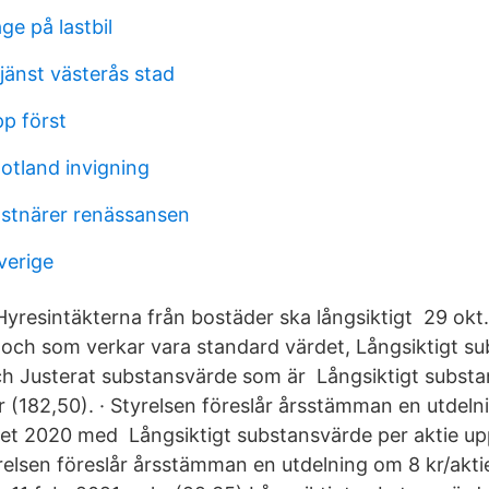
ge på lastbil
änst västerås stad
pp först
tland invigning
nstnärer renässansen
verige
Hyresintäkterna från bostäder ska långsiktigt 29 okt
och som verkar vara standard värdet, Långsiktigt s
 och Justerat substansvärde som är Långsiktigt substa
kr (182,50). · Styrelsen föreslår årsstämman en utdeln
et 2020 med Långsiktigt substansvärde per aktie uppg
yrelsen föreslår årsstämman en utdelning om 8 kr/akti