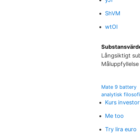
ShVM
wtOI
Substansvärde
Långsiktigt su
Måluppfyllelse 
Mate 9 battery
analytisk filosofi
Kurs investor
Me too
Try lira euro