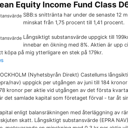
ean Equity Income Fund Class D
SBB:s snittränta har under de senaste 12 
minskat från 1,75 procent till 1,41 procent.
Långsiktigt substansvärde uppgick till 199k
innebar en ökning med 8%. Aktien är upp c
t köpa på mig ytterligare en stek på 179kr.
es
TOCKHOLM (Nyhetsbyrån Direkt) Castellums långsikt
ra/nav) uppgick per utgången av juni till 184 kronor 
78 kronor per aktie vid utgången av det första kvarta
 det samlade kapital som företaget förval - tar åt si
apital enligt balansräkningen med återläggning av rä
skjuten skatt. Långsiktigt substansvärde (EPRA NAV) 
tie, motsvarande en minskning med 0,3 kr per aktie vi