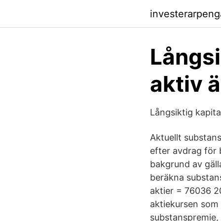
investerarpen
Långsi
aktiv 
Långsiktig kapita
Aktuellt substan
efter avdrag för
bakgrund av gäll
beräkna substansv
aktier = 76036 2
aktiekursen som l
substanspremie, 