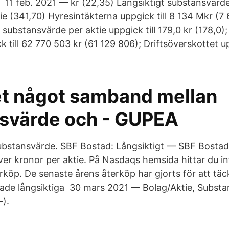
 11 feb. 2021 — kr (22,35) Långsiktigt substansvärde 
ie (341,70) Hyresintäkterna uppgick till 8 134 Mkr (7
t substansvärde per aktie uppgick till 179,0 kr (178,0)
ck till 62 770 503 kr (61 129 806); Driftsöverskottet up
et något samband mellan
svärde och - GUPEA
ubstansvärde. SBF Bostad: Långsiktigt — SBF Bostad:
er kronor per aktie. På Nasdaqs hemsida hittar du 
rköp. De senaste årens återköp har gjorts för att täc
ade långsiktiga 30 mars 2021 — Bolag/Aktie, Substan
-).