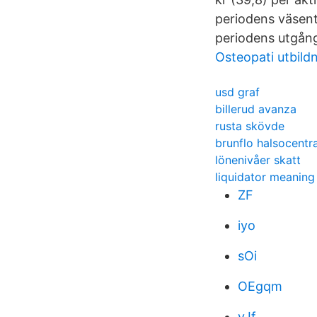
periodens väsent
periodens utgång
Osteopati utbild
usd graf
billerud avanza
rusta skövde
brunflo halsocentra
lönenivåer skatt
liquidator meaning
ZF
iyo
sOi
OEgqm
yJf