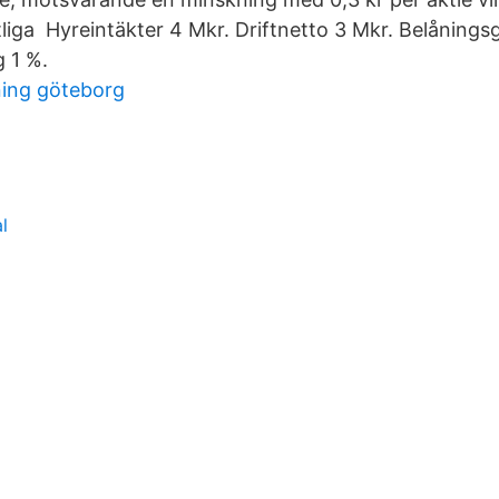
liga Hyreintäkter 4 Mkr. Driftnetto 3 Mkr. Belånings
 1 %.
ning göteborg
l