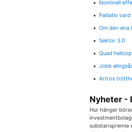
Nominell eff
Palliativ var
Om den ena int
Sektor 3.0
Quad helicop
Jobb alings
Artros trötth
Nyheter - 
Hur hänger börse
investmentbolage
substanspremie e