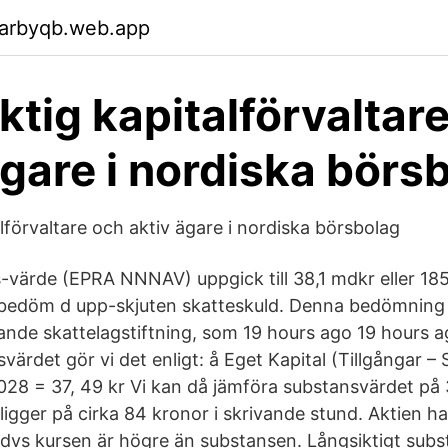
garbyqb.web.app
ktig kapitalförvaltar
ägare i nordiska börs
lförvaltare och aktiv ägare i nordiska börsbolag
s-värde (EPRA NNNAV) uppgick till 38,1 mdkr eller 185
 bedöm d upp-skjuten skatteskuld. Denna bedömning 
ande skattelagstiftning, som 19 hours ago 19 hours a
ärdet gör vi det enligt: å Eget Kapital (Tillgångar – 
028 = 37, 49 kr Vi kan då jämföra substansvärdet på
igger på cirka 84 kronor i skrivande stund. Aktien ha
dvs kursen är högre än substansen. Långsiktigt sub