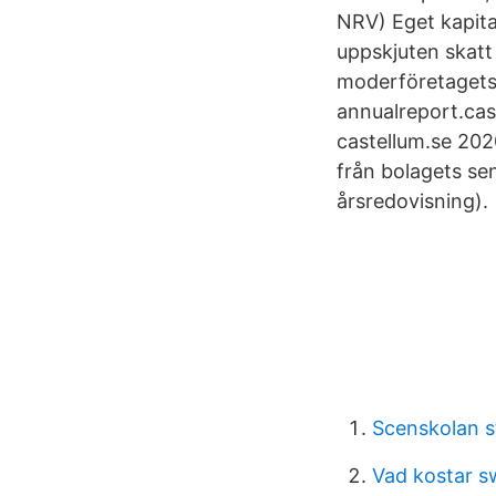
NRV) Eget kapita
uppskjuten skatt 
moderföretagets 
annualreport.cast
castellum.se 2020
från bolagets sen
årsredovisning).
Scenskolan 
Vad kostar s