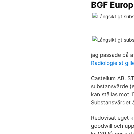
BGF Europ
jag passade på at
Radiologie st gill
Castellum AB. S
substansvärde (ep
kan ställas mot 1
Substansvärdet är
Redovisat eget k
goodwill och upp
kr (39,8) per ak