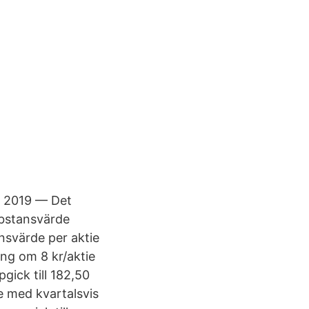
. 2019 — Det
ubstansvärde
nsvärde per aktie
ing om 8 kr/aktie
ick till 182,50
e med kvartalsvis