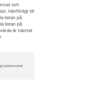
erivat och
t. Hänförligt till
a listan på
la listan på
nsvärde är hämtat
r