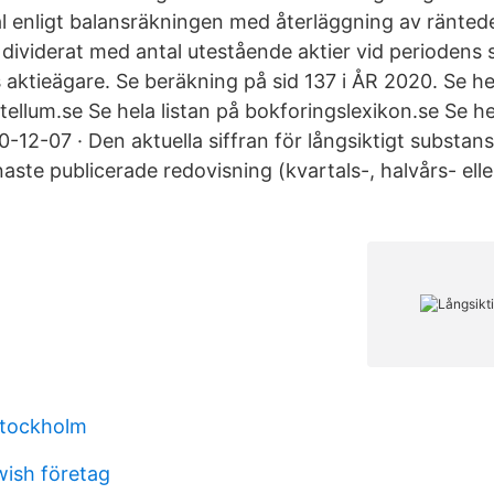
l enligt balansräkningen med återläggning av ränted
dividerat med antal utestående aktier vid periodens slu
aktieägare. Se beräkning på sid 137 i ÅR 2020. Se hel
ellum.se Se hela listan på bokforingslexikon.se Se he
-12-07 · Den aktuella siffran för långsiktigt substa
aste publicerade redovisning (kvartals-, halvårs- elle
stockholm
wish företag