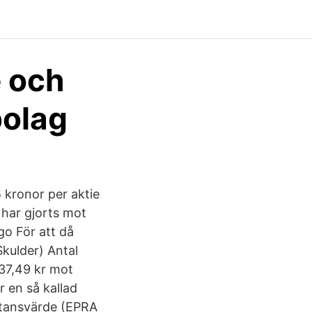
e och
bolag
 kronor per aktie
har gjorts mot
go För att då
Skulder) Antal
 37,49 kr mot
r en så kallad
stansvärde (EPRA