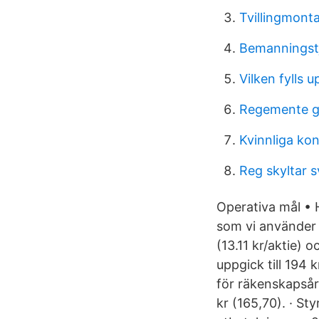
Tvillingmonta
Bemanningstj
Vilken fylls u
Regemente go
Kvinnliga ko
Reg skyltar s
Operativa mål • 
som vi använder 
(13.11 kr/aktie)
uppgick till 194 
för räkenskapsår
kr (165,70). · St