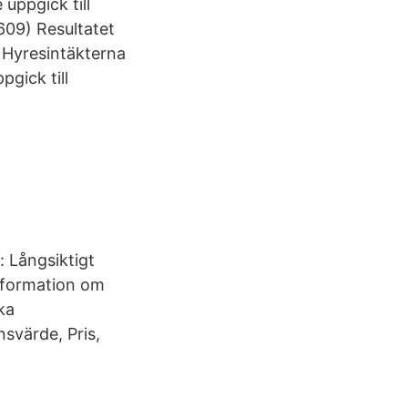
uppgick till
 609) Resultatet
; Hyresintäkterna
pgick till
 Långsiktigt
information om
ka
svärde, Pris,