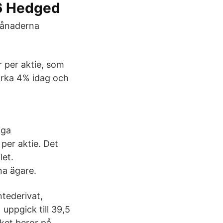
6 Hedged
månaderna
r per aktie, som
irka 4% idag och
iga
per aktie. Det
let.
na ägare.
ntederivat,
uppgick till 39,5
lket beror på