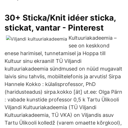
30+ Sticka/Knit idéer sticka,
stickat, vantar - Pinterest
Kultuuriakadeemia –
see on keskkond
enese harimisel, tunnetamisel ja Hoppa till
Kultuur sinu ekraanil! TÜ Viljandi
kultuuriakadeemia sündmused on nüüd mugavalt
laivis sinu tahvlis, mobiiltelefonis ja arvutis! Sirpa
Hannele Kokko : külalisprofessor, PhD
(haridusteadus) sirpa.kokko [ät] ut.ee: Olga Pärn
: vabade kunstide professor 0,5 k Tartu Ülikooli
Viljandi Kultuuriakadeemia (TÜ Viljandi
Kultuuriakadeemia, TÜ VKA) on Viljandis asuv
Tartu Ülikooli kolledž (varem omaette kõrgkool),