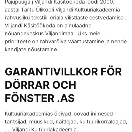
Pajupuuga j Viljandi Käsitöökoda loodi 2000.
aastal Tartu Ülikooli Viljandi Kultuuriakadeemia
rahvusliku tekstiili eriala vilistlaste eestvedamisel.
Viljandi Käsitöökoda on ainulaadne
nõuandekeskus Viljandimaal. Üks meie
prioriteete on rahvarõiva väärtustamine ja nende
kandjate nõustamine.
GARANTIVILLKOR FÖR
DÖRRAR OCH
FÖNSTER .AS
Kultuuriakadeemias õpivad loovad inimesed -
tantsijad, muusikud, näitlejad, kultuurikorraldajad,
…. Viljandi Kultuuriakadeemia.