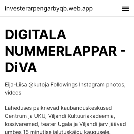
investerarpengarbyqb.web.app
DIGITALA
NUMMERLAPPAR -
DiVA
Eija-Liisa @kutoja Followings Instagram photos,
videos
Läheduses paiknevad kaubanduskeskused
Centrum ja UKU, Viljandi Kultuuriakadeemia,
lossivaremed, teater Ugala ja Viljandi järv jäävad
umbes 15 minutise jalutuskäigu kaugusele.