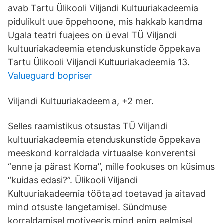
avab Tartu Ülikooli Viljandi Kultuuriakadeemia
pidulikult uue õppehoone, mis hakkab kandma
Ugala teatri fuajees on üleval TÜ Viljandi
kultuuriakadeemia etenduskunstide õppekava
Tartu Ülikooli Viljandi Kultuuriakadeemia 13.
Valueguard bopriser
Viljandi Kultuuriakadeemia, +2 mer.
Selles raamistikus otsustas TÜ Viljandi
kultuuriakadeemia etenduskunstide õppekava
meeskond korraldada virtuaalse konverentsi
“enne ja pärast Koma”, mille fookuses on küsimus
“kuidas edasi?”. Ülikooli Viljandi
Kultuuriakadeemia töötajad toetavad ja aitavad
mind otsuste langetamisel. Sündmuse
korraldamisel motiveeris mind enim eelmisel