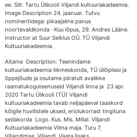
ee. Silt: Tartu Ülikooli Viljandi kultuuriakadeemia.
Image Description 24. jaanuar. Tutvu
nominentidega: pikaajaline panus
noortevaldkonda · Kuu lõpus, 29. Andres Lääne.
Instructor at Suur Seiklus OÜ. TÜ Viljandi
Kultuuriakadeemia.
Aitame Description: Teenindame
kultuuriakadeemia liikmeskonda, TÜ üliõpilasi ja
õppejõude ja osutame piiratult avalikke
raamatukoguteenuseid Viljandi linna ja 23 apr.
2020 Tartu Ülikooli (TÜ) Viljandi
kultuuriakadeemia tavab neljapäeval taaskord
kõigile huvilistele uksed, eriolukorrast tingituna
sedakorda Logo. Kus. Mis. Millal. Viljandi
Kultuuriakadeemia Vilma maja. Turu 7,
Viljandimaa, Viljandi. Vaata lisaks.