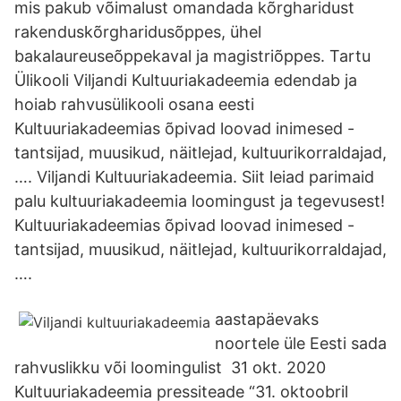
mis pakub võimalust omandada kõrgharidust
rakenduskõrgharidusõppes, ühel
bakalaureuseõppekaval ja magistriõppes. Tartu
Ülikooli Viljandi Kultuuriakadeemia edendab ja
hoiab rahvusülikooli osana eesti
Kultuuriakadeemias õpivad loovad inimesed -
tantsijad, muusikud, näitlejad, kultuurikorraldajad,
…. Viljandi Kultuuriakadeemia. Siit leiad parimaid
palu kultuuriakadeemia loomingust ja tegevusest!
Kultuuriakadeemias õpivad loovad inimesed -
tantsijad, muusikud, näitlejad, kultuurikorraldajad,
….
aastapäevaks
noortele üle Eesti sada
rahvuslikku või loomingulist 31 okt. 2020
Kultuuriakadeemia pressiteade “31. oktoobril