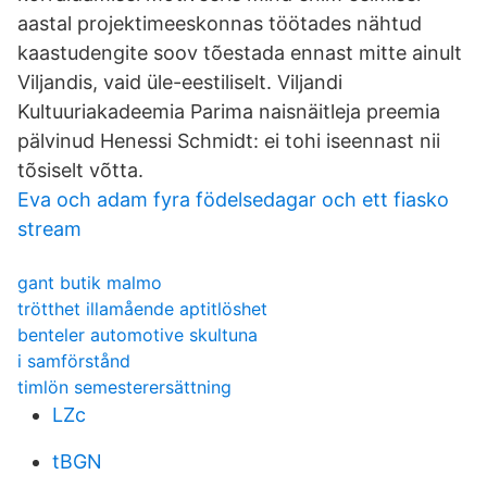
aastal projektimeeskonnas töötades nähtud
kaastudengite soov tõestada ennast mitte ainult
Viljandis, vaid üle-eestiliselt. Viljandi
Kultuuriakadeemia Parima naisnäitleja preemia
pälvinud Henessi Schmidt: ei tohi iseennast nii
tõsiselt võtta.
Eva och adam fyra födelsedagar och ett fiasko
stream
gant butik malmo
trötthet illamående aptitlöshet
benteler automotive skultuna
i samförstånd
timlön semesterersättning
LZc
tBGN