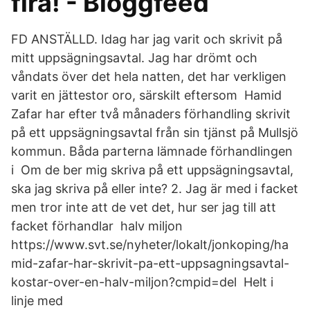
fira! - Bloggfeed
FD ANSTÄLLD. Idag har jag varit och skrivit på
mitt uppsägningsavtal. Jag har drömt och
våndats över det hela natten, det har verkligen
varit en jättestor oro, särskilt eftersom Hamid
Zafar har efter två månaders förhandling skrivit
på ett uppsägningsavtal från sin tjänst på Mullsjö
kommun. Båda parterna lämnade förhandlingen
i Om de ber mig skriva på ett uppsägningsavtal,
ska jag skriva på eller inte? 2. Jag är med i facket
men tror inte att de vet det, hur ser jag till att
facket förhandlar halv miljon
https://www.svt.se/nyheter/lokalt/jonkoping/ha
mid-zafar-har-skrivit-pa-ett-uppsagningsavtal-
kostar-over-en-halv-miljon?cmpid=del Helt i
linje med