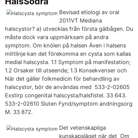
HalsSödra
Bevisad etiologi av oral
2011VT Mediana
halscystor? a) utvecklas från första gälbågen. Du
måste dock vara uppmärksam på andra
symptom. Om knölen på halsen Även i halsens
mittlinje kan det förekomma en cysta som kallas
medial halscysta. 1.1 Symptom på manifestation;
1.2 Orsaker till utseende; 1.3 Konsekvenser och
När det gäller folkmedicin för behandling av
halscystor, bör de användas med 533-2-02605
Exstirp congenital halscysta/halsfistel. 33 643.
533-2-02610 Sluten Fynd/symptom andningsorg
M. 33 872.
Det vetenskapliga
kunskapsläget när det Om