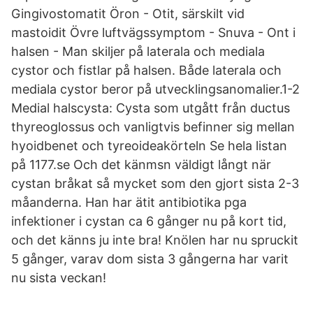
Gingivostomatit Öron - Otit, särskilt vid
mastoidit Övre luftvägssymptom - Snuva - Ont i
halsen - Man skiljer på laterala och mediala
cystor och fistlar på halsen. Både laterala och
mediala cystor beror på utvecklingsanomalier.1-2
Medial halscysta: Cysta som utgått från ductus
thyreoglossus och vanligtvis befinner sig mellan
hyoidbenet och tyreoideakörteln Se hela listan
på 1177.se Och det känmsn väldigt långt när
cystan bråkat så mycket som den gjort sista 2-3
måanderna. Han har ätit antibiotika pga
infektioner i cystan ca 6 gånger nu på kort tid,
och det känns ju inte bra! Knölen har nu spruckit
5 gånger, varav dom sista 3 gångerna har varit
nu sista veckan!