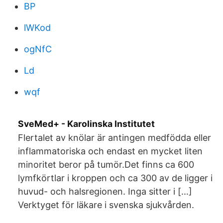
BP
lWKod
ogNfC
Ld
wqf
SveMed+ - Karolinska Institutet
Flertalet av knölar är antingen medfödda eller
inflammatoriska och endast en mycket liten
minoritet beror på tumör.Det finns ca 600
lymfkörtlar i kroppen och ca 300 av de ligger i
huvud- och halsregionen. Inga sitter i […]
Verktyget för läkare i svenska sjukvården.