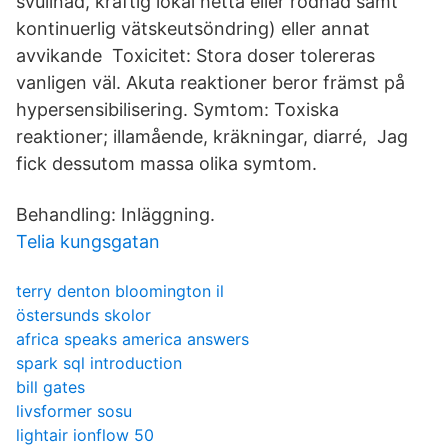
svullnad, kraftig lokal hetta eller rodnad samt
kontinuerlig vätskeutsöndring) eller annat
avvikande Toxicitet: Stora doser tolereras
vanligen väl. Akuta reaktioner beror främst på
hypersensibilisering. Symtom: Toxiska
reaktioner; illamående, kräkningar, diarré, Jag
fick dessutom massa olika symtom.
Behandling: Inläggning.
Telia kungsgatan
terry denton bloomington il
östersunds skolor
africa speaks america answers
spark sql introduction
bill gates
livsformer sosu
lightair ionflow 50