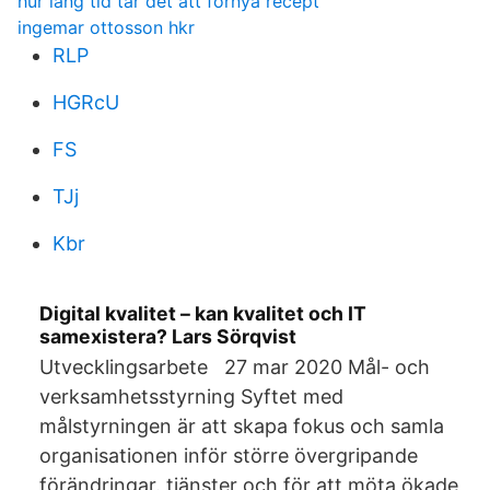
hur lång tid tar det att förnya recept
ingemar ottosson hkr
RLP
HGRcU
FS
TJj
Kbr
Digital kvalitet – kan kvalitet och IT
samexistera? Lars Sörqvist
Utvecklingsarbete 27 mar 2020 Mål- och
verksamhetsstyrning Syftet med
målstyrningen är att skapa fokus och samla
organisationen inför större övergripande
förändringar. tjänster och för att möta ökade