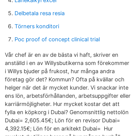
Lånekalkyl excel
Delbetala resa resia
Törners konditori
Poc proof of concept clinical trial
Vår chef är en av de bästa vi haft, skriver en
anställd i en av Willysbutikerna som förekommer
i Willys bjuder på frukost, hur många andra
företag gör det? Kommun? Ofta på kvällar och
helger när det är mycket kunder. Vi snackar inte
ens lön, arbetsförhållanden, arbetsuppgifter eller
karriärmöjligheter. Hur mycket kostar det att
fylla en köpkorg i Dubai? Genomsnittlig nettolön
Dubai= 2,605.45€; Lön för en revisor Dubai=
4,392.15€; Lön för en arkitekt Dubai= Hur