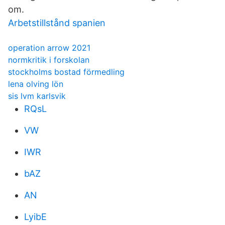
om.
Arbetstillstånd spanien
operation arrow 2021
normkritik i forskolan
stockholms bostad förmedling
lena olving lön
sis lvm karlsvik
RQsL
VW
IWR
bAZ
AN
LyibE