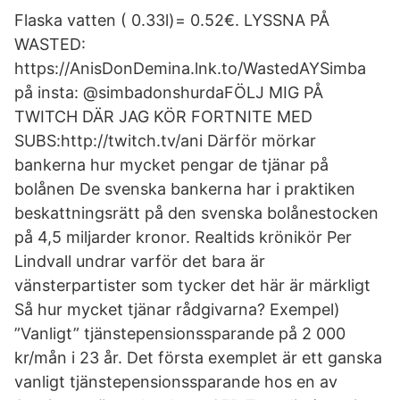
Flaska vatten ( 0.33l)= 0.52€. LYSSNA PÅ
WASTED:
https://AnisDonDemina.lnk.to/WastedAYSimba
på insta: @simbadonshurdaFÖLJ MIG PÅ
TWITCH DÄR JAG KÖR FORTNITE MED
SUBS:http://twitch.tv/ani Därför mörkar
bankerna hur mycket pengar de tjänar på
bolånen De svenska bankerna har i praktiken
beskattningsrätt på den svenska bolånestocken
på 4,5 miljarder kronor. Realtids krönikör Per
Lindvall undrar varför det bara är
vänsterpartister som tycker det här är märkligt
Så hur mycket tjänar rådgivarna? Exempel)
”Vanligt” tjänstepensionssparande på 2 000
kr/mån i 23 år. Det första exemplet är ett ganska
vanligt tjänstepensionssparande hos en av